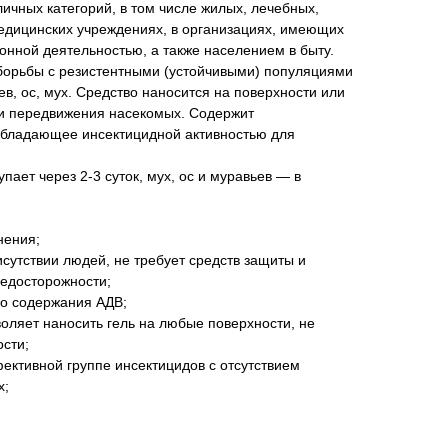
ичных категорий, в том числе жилых, лечебных,
едицинских учреждениях, в организациях, имеющих
нной деятельностью, а также населением в быту.
борьбы с резистентными (устойчивыми) популяциями
ев, ос, мух. Средство наносится на поверхности или
 и передвижения насекомых. Содержит
обладающее инсектицидной активностью для
пает через 2-3 суток, мух, ос и муравьев — в
нения;
исутствии людей, не требует средств защиты и
редосторожности;
го содержания АДВ;
воляет наносить гель на любые поверхности, не
сти;
ективной группе инсектицидов с отсутствием
х;