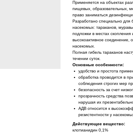
Применяется на объектах разл
пищевых, образовательных, м
право заниматься дезинфекцио
Разработано специально для 
насекомых: тараканов, муравь
подложки в местах скопления
высокоактивное соединение, 
насекомых.
Полная гибель тараканов насту
течении суток.
Основные особенности:
удобство и простота приме
обработка проводится в пр
соблюдения строгих мер п
безопасность за счет низко
прозрачность средства поз
нарушая их презентабельно
АДВ относится к высокоэфф
резистентности у насекомы
Действующее вещество:
клотианидин 0,1%