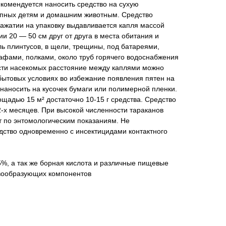
Рекомендуется наносить средство на сухую
тупных детям и домашним животным. Средство
ажатии на упаковку выдавливается капля массой
и 20 — 50 см друг от друга в места обитания и
ь плинтусов, в щели, трещины, под батареями,
афами, полками, около труб горячего водоснабжения
ности насекомых расстояние между каплями можно
бытовых условиях во избежание появления пятен на
наносить на кусочек бумаги или полимерной пленки.
адью 15 м² достаточно 10-15 г средства. Средство
-х месяцев. При высокой численности тараканов
т по энтомологическим показаниям. Не
дство одновременно с инсектицидами контактного
%, а так же борная кислота и различные пищевые
овообразующих компонентов