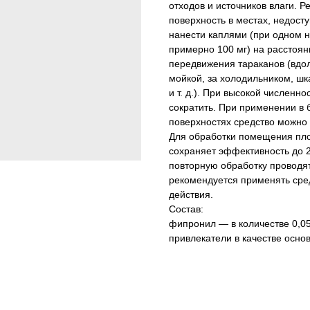
отходов и источников влаги. 
поверхность в местах, недос
нанести каплями (при одном н
примерно 100 мг) на расстояни
передвижения тараканов (вдол
мойкой, за холодильником, шк
и т. д.). При высокой числен
сократить. При применении в 
поверхностях средство можно 
Для обработки помещения площ
сохраняет эффективность до 2
повторную обработку проводя
рекомендуется применять сре
действия.
Состав:
фипронил — в количестве 0,05
привлекатели в качестве осн
Тип средства: гель
Спектр действия: тараканы
Спектр действия: муравьи