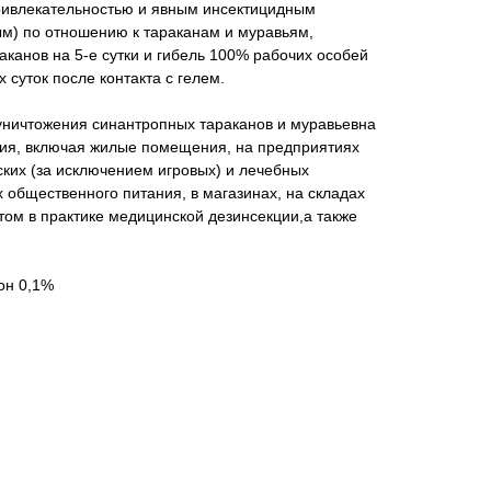
ривлекательностью и явным инсектицидным
ым) по отношению к тараканам и муравьям,
канов на 5-е сутки и гибель 100% рабочих особей
 суток после контакта с гелем.
уничтожения синантропных тараканов и муравьевна
ния, включая жилые помещения, на предприятиях
ских (за исключением игровых) и лечебных
 общественного питания, в магазинах, на складах
ом в практике медицинской дезинсекции,а также
он 0,1%
убензурон
я кислота