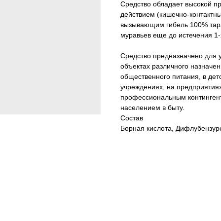
Средство обладает высокой п
действием (кишечно-контактн
вызывающим гибель 100% тара
муравьев еще до истечения 1-х
Средство предназначено для 
объектах различного назначе
общественного питания, в дет
учреждениях, на предприятиях
профессиональным контингент
населением в быту.
Состав
Борная кислота, Дифлубензур
Тип средства: гель
Спектр действия: тараканы
Спектр действия: муравьи
Действующее вещество: дифл
Действующее вещество: борна
Страна: Россия