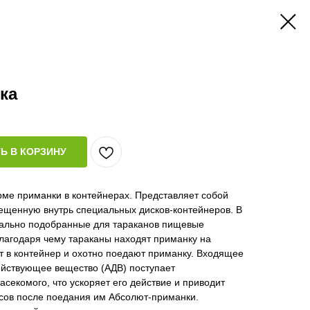
ка
Ь В КОРЗИНУ
рме приманки в контейнерах. Представляет собой
ещенную внутрь специальных дисков-контейнеров. В
иально подобранные для тараканов пищевые
лагодаря чему тараканы находят приманку на
т в контейнер и охотно поедают приманку. Входящее
ействующее вещество (АДВ) поступает
асекомого, что ускоряет его действие и приводит
асов после поедания им Абсолют-приманки.