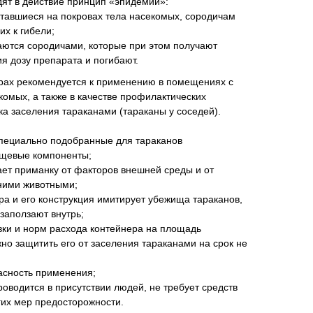
ят в действие принцип «эпидемии»:
ставшиеся на покровах тела насекомых, сородичам
их к гибели;
ются сородичами, которые при этом получают
я дозу препарата и погибают.
рах рекомендуется к применению в помещениях с
омых, а также в качестве профилактических
а заселения тараканами (тараканы у соседей).
специально подобранные для тараканов
ищевые компоненты;
ет приманку от факторов внешней среды и от
шними животными;
а и его конструкция имитирует убежища тараканов,
заползают внутрь;
вки и норм расхода контейнера на площадь
о защитить его от заселения тараканами на срок не
пасность применения;
роводится в присутствии людей, не требует средств
гих мер предосторожности.