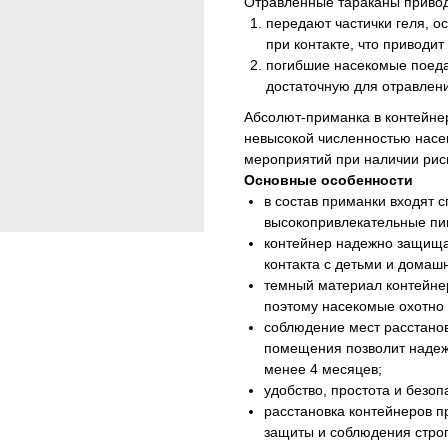
Отравленные тараканы привод
передают частички геля, о
при контакте, что приводит 
погибшие насекомые поеда
достаточную для отравлени
Абсолют-приманка в контейне
невысокой численностью насек
мероприятий при наличии риск
Основные особенности
в состав приманки входят 
высокопривлекательные п
контейнер надежно защища
контакта с детьми и дома
темный материал контейнер
поэтому насекомые охотно 
соблюдение мест расстано
помещения позволит надежн
менее 4 месяцев;
удобство, простота и безо
расстановка контейнеров п
защиты и соблюдения стро