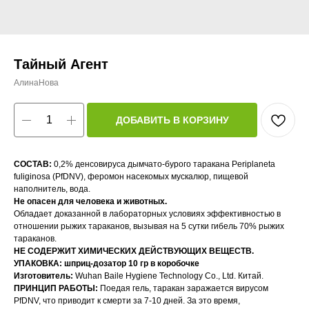
Тайный Агент
АлинаНова
ДОБАВИТЬ В КОРЗИНУ
СОСТАВ:
0,2% денсовируса дымчато-бурого таракана Periplaneta
fuliginosa (PfDNV), феромон насекомых мускалюр, пищевой
наполнитель, вода.
Не опасен для человека и животных.
Обладает доказанной в лабораторных условиях эффективностью в
отношении рыжих тараканов, вызывая на 5 сутки гибель 70% рыжих
тараканов.
НЕ СОДЕРЖИТ ХИМИЧЕСКИХ ДЕЙСТВУЮЩИХ ВЕЩЕСТВ.
УПАКОВКА: шприц-дозатор 10 гр в коробочке
Изготовитель:
Wuhan Baile Hygiene Technology Co., Ltd. Китай.
ПРИНЦИП РАБОТЫ:
Поедая гель, таракан заражается вирусом
PfDNV, что приводит к смерти за 7-10 дней. За это время,