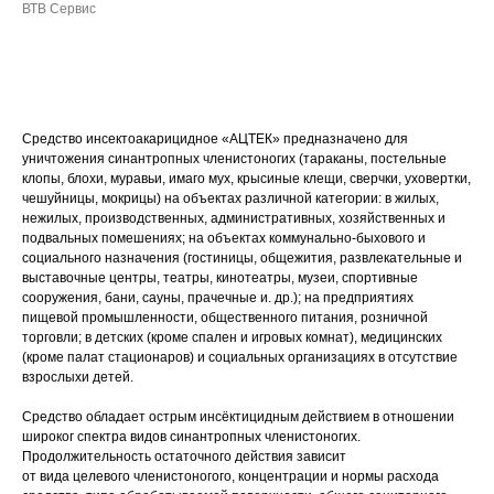
ВТВ Сервис
ДОБАВИТЬ В КОРЗИНУ
Средство инсектоакарицидное «АЦТЕК» предназначено для
уничтожения синантропных членистоногих (тараканы, постельные
клопы, блохи, муравьи, имаго мух, крысиные клещи, сверчки, уховертки,
чешуйницы, мокрицы) на объектах различной категории: в жилых,
нежилых, производственных, административных, хозяйственных и
подвальных помешениях; на объектах коммунально-быхового и
социального назначения (гостиницы, общежития, развлекательные и
выставочные центры, театры, кинотеатры, музеи, спортивные
сооружения, бани, сауны, прачечные и. др.); на предприятиях
пищевой промышленности, общественного питания, розничной
торговли; в детских (кроме спален и игровых комнат), медицинских
(кроме палат стационаров) и социальных организациях в отсутствие
взрослыхи детей.
Средство обладает острым инсёктицидным действием в отношении
широког спектра видов синантропных членистоногих.
Продолжительность остаточного действия зависит
от вида целевого членистоногого, концентрации и нормы расхода