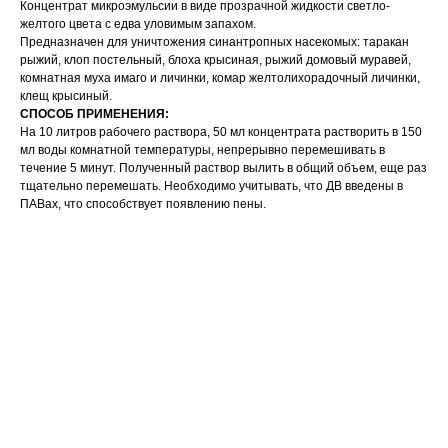
Концентрат микроэмульсии в виде прозрачной жидкости светло-
желтого цвета с едва уловимым запахом.
Предназначен для уничтожения синантропных насекомых: таракан
рыжий, клоп постельный, блоха крысиная, рыжий домовый муравей,
комнатная муха имаго и личинки, комар желтолихорадочный личинки,
клещ крысиный.
СПОСОБ ПРИМЕНЕНИЯ:
На 10 литров рабочего раствора, 50 мл концентрата растворить в 150
мл воды комнатной температуры, непрерывно перемешивать в
течение 5 минут. Полученный раствор вылить в общий объем, еще раз
тщательно перемешать. Необходимо учитывать, что ДВ введены в
ПАВах, что способствует появлению пены.
Тип средства: концентрат эмульсии
Спектр действия: тараканы
Спектр действия: клопы
Спектр действия: блохи
Спектр действия: мухи
Спектр действия: муравьи
Спектр действия: клещи
Спектр действия: комары
Спектр действия: осы
Действующее вещество: альфа-циперметрин
Действующее вещество: бифентрин
Действующее вещество: пиперонилбутоксид