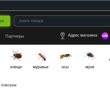
лог
Адрес магазина
Партнеры
клещи
муравьи
осы
мухи
и плесени