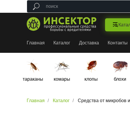
Ката
Главная
Каталог
Доставка
Контакты
тараканы
комары
клопы
блохи
Главная
/
Каталог
/
Средства от микробов 