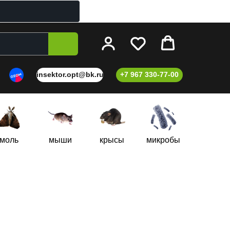
insektor.opt@bk.ru
+7 967 330-77-00
моль
мыши
крысы
микробы