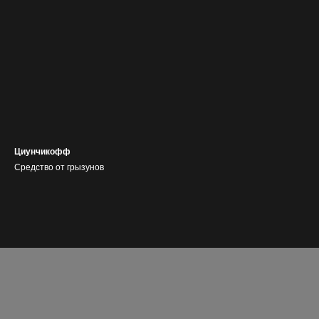
Циунчикофф
Средство от грызунов