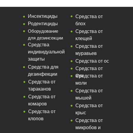
Инсектициды
Средства от
Родентициды
блох
Оборудование
Средства от
для дезинсекции
клещей
Средства
Средства от
индивидуальной
муравьев
защиты
Средства от ос
Средства для
Средства от
дезинфекции
мух
Средства от
Средства от
моли
тараканов
Средства от
Средства от
мышей
комаров
Средства от
Средства от
крыс
клопов
Средства от
микробов и