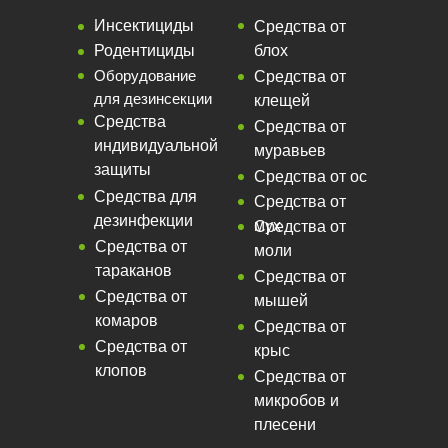
Инсектициды
Средства от
Родентициды
блох
Оборудование
Средства от
для дезинсекции
клещей
Средства
Средства от
индивидуальной
муравьев
защиты
Средства от ос
Средства для
Средства от
дезинфекции
мух
Средства от
Средства от
моли
тараканов
Средства от
Средства от
мышей
комаров
Средства от
Средства от
крыс
клопов
Средства от
микробов и
плесени