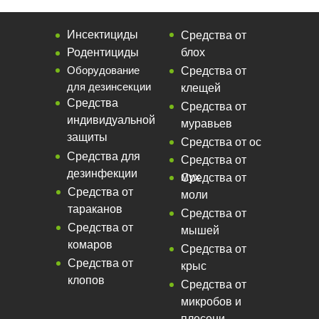
Инсектициды
Средства от
Родентициды
блох
Оборудование
Средства от
для дезинсекции
клещей
Средства
Средства от
индивидуальной
муравьев
защиты
Средства от ос
Средства для
Средства от
дезинфекции
мух
Средства от
Средства от
моли
тараканов
Средства от
Средства от
мышей
комаров
Средства от
Средства от
крыс
клопов
Средства от
микробов и
плесени