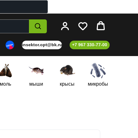
insektor.opt@bk.ru
+7 967 330-77-00
моль
мыши
крысы
микробы