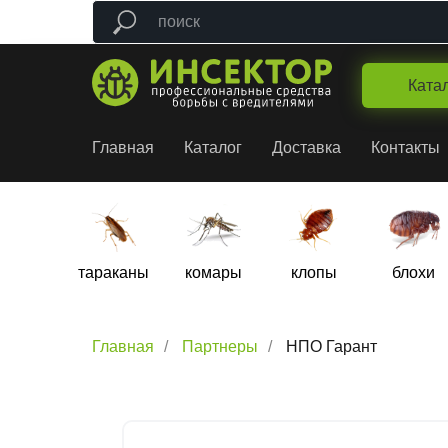
Ката
Главная
Каталог
Доставка
Контакты
тараканы
комары
клопы
блохи
Главная
/
Партнеры
/
НПО Гарант