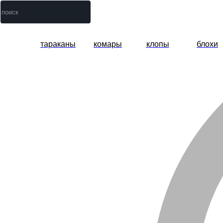
тараканы
комары
клопы
блохи