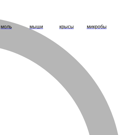
моль
мыши
крысы
микробы