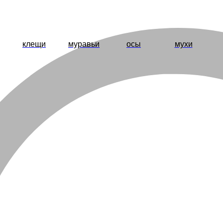
клещи
муравьи
осы
мухи